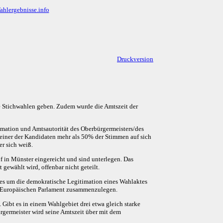
ahlergebnisse.info
Druckversion
 Stichwahlen geben. Zudem wurde die Amtszeit der
timation und Amtsautorität des Oberbürgermeisters/des
 einer der Kandidaten mehr als 50% der Stimmen auf sich
er sich weiß.
 in Münster eingereicht und sind unterlegen. Das
gewählt wird, offenbar nicht geteilt.
 es um die demokratische Legitimation eines Wahlaktes
m Europäischen Parlament zusammenzulegen.
 Gibt es in einem Wahlgebiet drei etwa gleich starke
rgermeister wird seine Amtszeit über mit dem