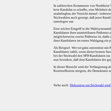
In zahlreichen Kommunen von Nordrhein-We
kein Kandidat es schaffte, eine Mehrheit d
unabdingbar, der Verzicht darauf - insbes
Stichwahlen auch gezeigt, daß jener Kandid
unterlegen war.
Eine solcher Eingriff in die Wahlsystemati
Kandidaten ihrer unmittelbaren Präferenz 
möglicherweise zweite Präferenz ist, dafür
ihres Kandidaten im ersten Wahlgang ein p
Als Beispiel: Wer rot-grün unterstützt mit
Kandidaten wählt, wenn dieser bessere Aus
bei der Stichwahl den SPD-Kandidaten ins
nun bewirken, daß dem Kandidaten des geg
In dieser Hinsicht wird die Verlängerung 
Kosteneffizienz steigern, die Demokratie u
Siehe auch:
Diskussion um Stichwahl wird 