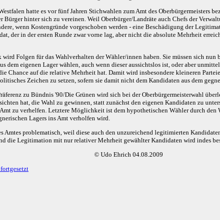
stfalen hatte es vor fünf Jahren Stichwahlen zum Amt des Oberbürgermeisters bezi
er Bürger hinter sich zu vereinen. Weil Oberbürger/Landräte auch Chefs der Verwaltu
ondere, wenn Kostengründe vorgeschoben werden - eine Beschädigung der Legitimat
at, der in der ersten Runde zwar vorne lag, aber nicht die absolute Mehrheit errei
k wird Folgen für das Wahlverhalten der Wähler/innen haben. Sie müssen sich nun b
aus dem eigenen Lager wählen, auch wenn dieser aussichtslos ist, oder aber unmitt
 die Chance auf die relative Mehrheit hat. Damit wird insbesondere kleineren Part
olitisches Zeichen zu setzen, sofern sie damit nicht dem Kandidaten aus dem gegne
 Präferenz zu Bündnis '90/Die Grünen wird sich bei der Oberbürgermeisterwahl überl
sichten hat, die Wahl zu gewinnen, statt zunächst den eigenen Kandidaten zu unter
 Amt zu verhelfen. Letztere Möglichkeit ist dem hypothetischen Wähler durch de
nerischen Lagers ins Amt verholfen wird.
des Amtes problematisch, weil diese auch den unzureichend legitimierten Kandidate
nd die Legitimation mit nur relativer Mehrheit gewählter Kandidaten wird indes be
© Udo Ehrich 04.08.2009
fortgesetzt