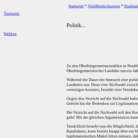
Startseite
*
Veröffentlichungen
*
Studiu
Titelseite
Politik...
Weblog
Zu den Oberbürgermeisterwahlen in Nordr
Oberbürgermeister/der Landräte um ein Jahr
Während die Dauer der Amtszeit eine politi
Landrates aus. Denn eine Stichwahl zwisch
vereinigen konnten, bewirkt eine Verstärku
Gegen den Verzicht auf die Stichwahl habe
Gericht hat die Bedenken zur Legitimation 
Der Verzicht auf die Stichwahl soll den 
geht! Mit der gleichen Argumentation hat
Tatsächlich besteht nun die Möglichkeit, 
Kandidaten, kann bereits knapp über ein D
legitimatorischen Makel leben müssen, daß