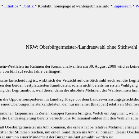
m
*
Filmtips
*
Politik
* Kontakt: homepage at wahlergebnisse.info *
impressum
*
W
NRW: Oberbürgermeister-/Landratswahl ohne Stichwahl
hein-Westfalen im Rahmen der Kommunalwahlen am 30. August 2009 wird es keine
 von fünf auf sechs Jahre verlängert.
sche Entscheidung ist, wirkt sich der Verzicht auf die Stichwahl auch auf die Legi
en den beiden bestplatzierten Kandidaten, sofern nicht bereits im ersten Wahlgang
ng der Legitimation, weil dieser dann die absolute Mehrheit der Wähler/innen hint
n die Oppositionsparteien im Landtag Klage vor dem Landesverfassungsgerichtshof
eines Oberbürgermeisterkandidaten, der nur mit einer (knappen) relativen Mehrheit 
Kommunen Ersparnisse in Zeiten knapper Kassen bringen. Welch ein Argument, wenn
te die Landesregierung bereits versucht, die Kommunalwahlen mit den Wahlen zu
daß Oberbürgermeister ins Amt kommen, die eine knappe relative Mehrheit erringen.
rittel der Stimmen reichen, um einen Kandidaten ins Amt zu bringen. Dieser Oberbü
 er nur von einer Minderheit der Bürger ins Amt gewählt worden ist.