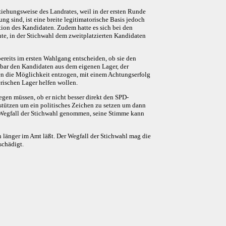
ehungsweise des Landrates, weil in der ersten Runde
ng sind, ist eine breite legitimatorische Basis jedoch
ion des Kandidaten. Zudem hatte es sich bei den
chte, in der Stichwahl dem zweitplatzierten Kandidaten
ereits im ersten Wahlgang entscheiden, ob sie den
elbar den Kandidaten aus dem eigenen Lager, der
eien die Möglichkeit entzogen, mit einem Achtungserfolg
rischen Lager helfen wollen.
egen müssen, ob er nicht besser direkt den SPD-
stützen um ein politisches Zeichen zu setzen um dann
n Wegfall der Stichwahl genommen, seine Stimme kann
n länger im Amt läßt. Der Wegfall der Stichwahl mag die
schädigt.